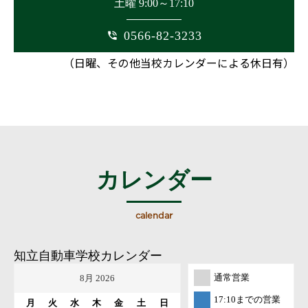
土曜 9:00～17:10
0566-82-3233
phone_in_talk
（日曜、その他当校カレンダーによる休日有）
カレンダー
calendar
知立自動車学校カレンダー
通常営業
17:10までの営業
月
火
水
木
金
土
日