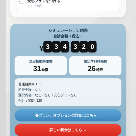
安心プランをつける
+11,000円
シミュレーション結果
合計金額（税込）
3
3
4
3
2
0
,
¥
規定技能時限数
規定学科時限数
31
26
時限
時限
普通自動車ＡＴ
所持免許：
なし
選択内容：
なし / なし
/ 安心プランなし
合計：
¥334,320
各プラン、オプションの詳細はこちら →
詳しい料金はこちら →