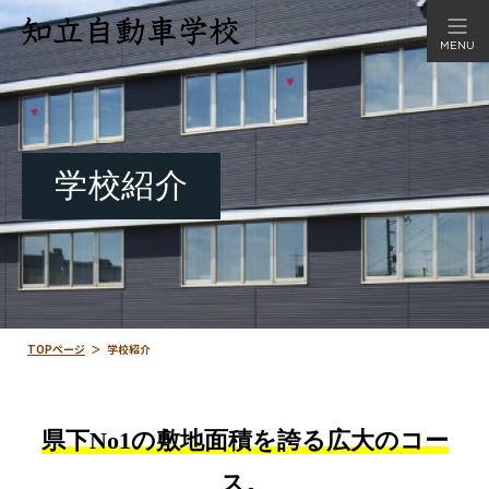
MENU
学校紹介
TOPページ
＞
学校紹介
県下No1の敷地面積を誇る広大のコー
ス。