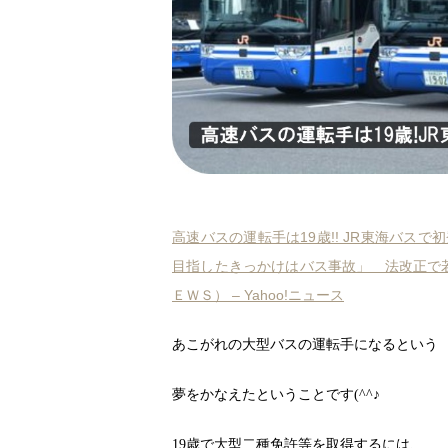
高速バスの運転手は19歳!! JR東海バス
目指したきっかけはバス事故」 法改正で
ＥＷＳ） – Yahoo!ニュース
あこがれの大型バスの運転手になるという
夢をかなえたということです
(^^
♪
19
歳で大型二種免許等を取得するには、