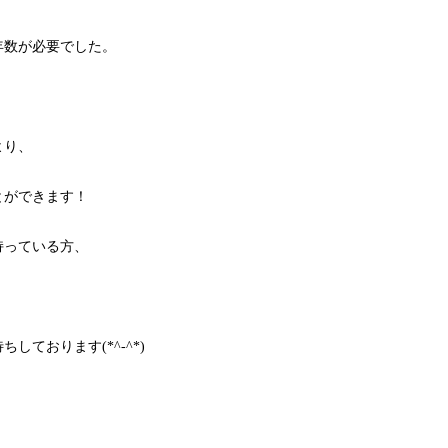
年数が必要でした。
より、
とができます！
持っている方、
待ちしております
(*^-^*)