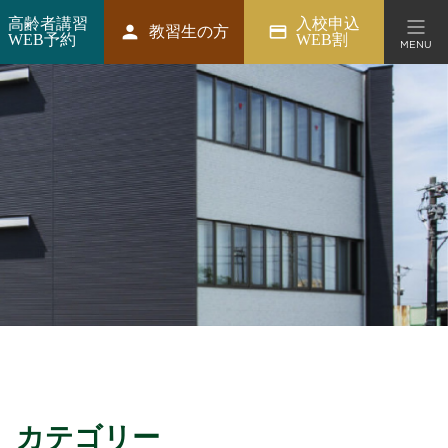
高齢者講習
入校申込
person
credit_card
教習生の方
WEB予約
WEB割
MENU
ション
カテゴリー