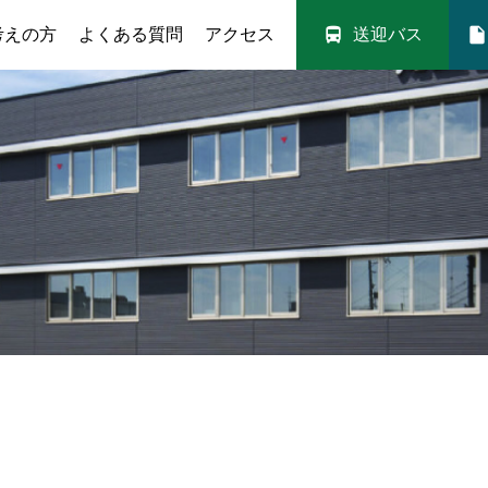
directions_bus
insert_drive_file
考えの方
よくある質問
アクセス
送迎バス
入校案内
送迎バス
取得可能免許
満点様・技能教習予約
料金シミュレー