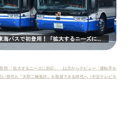
で初登用 「拡大するニーズに対応」 11月からデビュー「運転手を
若い世代も『大型二種免許』を取得できる時代へ（中京テレビＮ