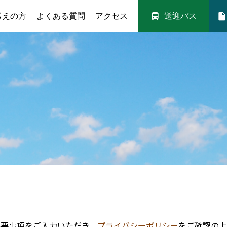
directions_bus
insert_drive_file
考えの方
よくある質問
アクセス
送迎バス
入校案内
送迎バス
取得可能免許
満点様・技能教習予約
料金シミュレー
必要事項をご入力いただき、
プライバシーポリシー
をご確認の上