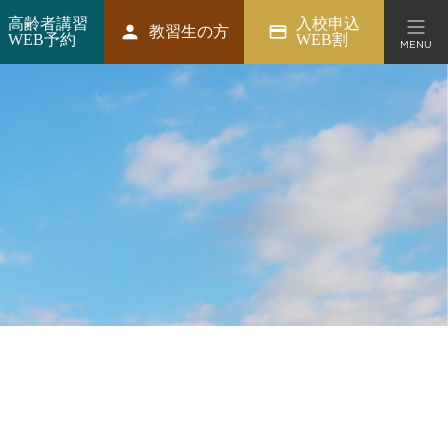
高齢者講習
入校申込
person
credit_card
教習生の方
WEB予約
WEB割
MENU
ション
、