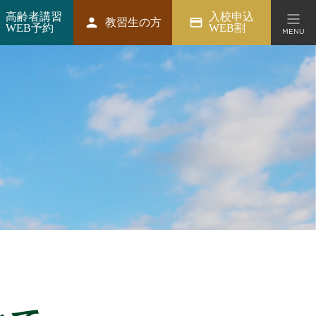
高齢者講習
入校申込
person
credit_card
教習生の方
WEB予約
WEB割
MENU
ション