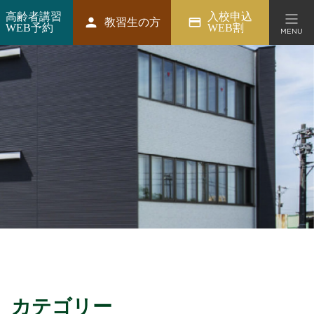
高齢者講習
入校申込
person
credit_card
教習生の方
WEB予約
WEB割
MENU
ション
カテゴリー