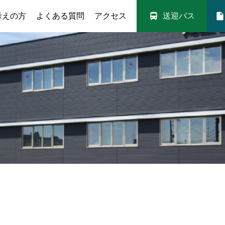
directions_bus
insert_drive_file
考えの方
よくある質問
アクセス
送迎バス
入校案内
送迎バス
取得可能免許
満点様・技能教習予約
料金シミュレー