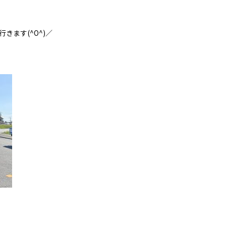
行きます
(^O^)
／