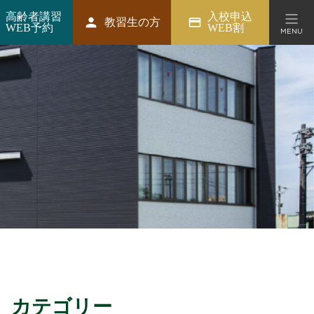
高齢者講習
入校申込
person
credit_card
教習生の方
WEB予約
WEB割
MENU
ション
カテゴリー