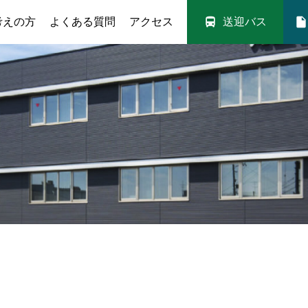
directions_bus
insert_drive_file
考えの方
よくある質問
アクセス
送迎バス
入校案内
送迎バス
取得可能免許
満点様・技能教習予約
料金シミュレー