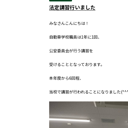
法定講習行いました
みなさんこんにちは！
自動車学校職員は
1
年に
1
回、
公安委員会が行う講習を
受けることとなっております。
本年度から
6
回程、
当校で講習が行われることになりました
(*^