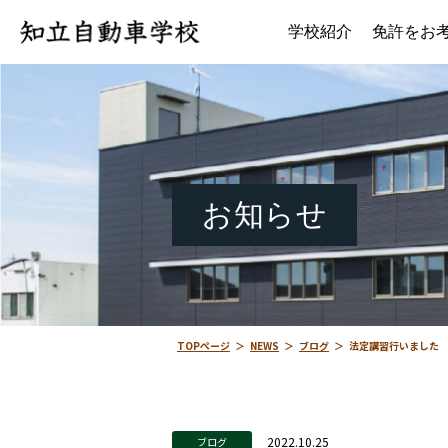
学校紹介
免許をお
お知らせ
TOPページ
＞
NEWS
＞
ブログ
＞
法定講習行いました
2022.10.25
ブログ