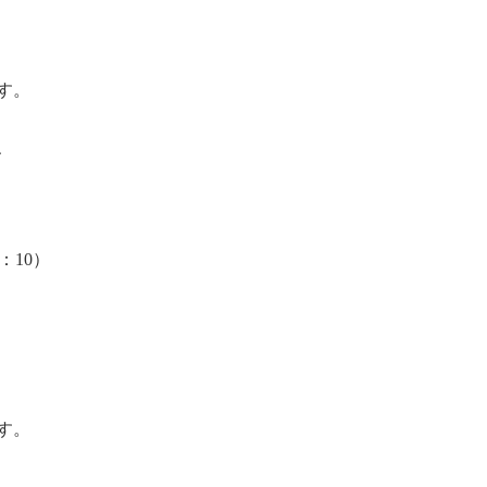
す。
、
：
10
）
す。