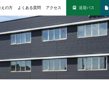
directions_bus
insert_drive_file
考えの方
よくある質問
アクセス
送迎バス
入校案内
送迎バス
取得可能免許
満点様・技能教習予約
料金シミュレー