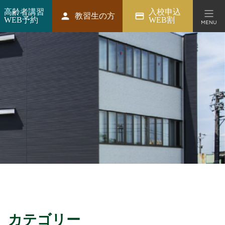
高齢者講習
入校申込
person
credit_card
教習生の方
WEB予約
WEB割
MENU
ション
カテゴリー