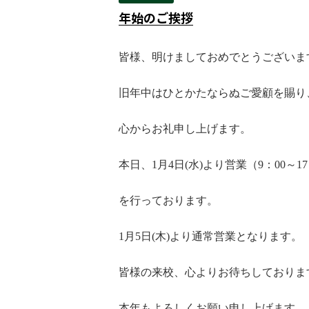
年始のご挨拶
皆様、明けましておめでとうございま
旧年中はひとかたならぬご愛顧を賜り
心からお礼申し上げます。
本日、
1
月
4
日
(
水
)
より営業（
9
：
00
～
17
を行っております。
1
月
5
日
(
木
)
より通常営業となります。
皆様の来校、心よりお待ちしておりま
本年もよろしくお願い申し上げます。