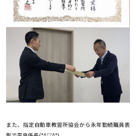
また、指定自動車教習所協会から永年勤続職員表
彰で平泉係長
(*^
▽
^*)